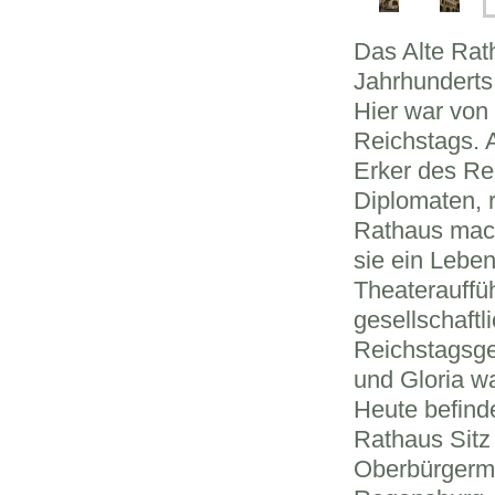
Das Alte Rath
Jahrhunderts
Hier war von
Reichstags. 
Erker des Re
Diplomaten, 
Rathaus macht
sie ein Lebe
Theaterauffü
gesellschaftl
Reichstagsge
und Gloria w
Heute befind
Rathaus Sitz
Oberbürgerme