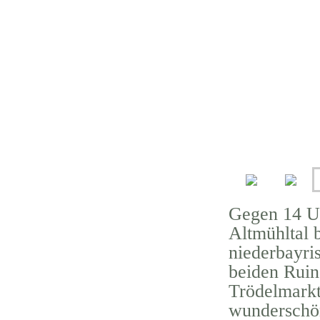
Gegen 14 Uh
Altmühltal 
niederbayri
beiden Ruin
Trödelmarkt
wunderschön