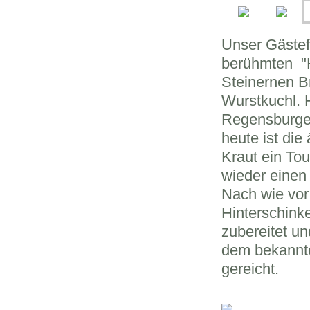
Unser Gästef
berühmten "H
Steinernen Br
Wurstkuchl. H
Regensburger
heute ist die
Kraut ein To
wieder einen
Nach wie vo
Hinterschink
zubereitet u
dem bekannte
gereicht.