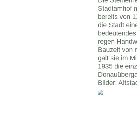
Die Steinerne
Stadtamhof m
bereits von 1
die Stadt ei
bedeutendes
regen Handwe
Bauzeit von n
galt sie im M
1935 die einz
Donauüberga
Bilder: Altst