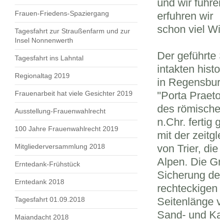
und wir fuhre
Frauen-Friedens-Spaziergang
erfuhren wir
schon viel W
Tagesfahrt zur Straußenfarm und zur
Insel Nonnenwerth
Der geführte
Tagesfahrt ins Lahntal
intakten hist
Regionaltag 2019
in Regensbur
Frauenarbeit hat viele Gesichter 2019
"Porta Praet
des römische
Ausstellung-Frauenwahlrecht
n.Chr. fertig
100 Jahre Frauenwahlrecht 2019
mit der zeitg
Mitgliederversammlung 2018
von Trier, di
Alpen. Die G
Erntedank-Frühstück
Sicherung de
Erntedank 2018
rechteckigen 
Tagesfahrt 01.09.2018
Seitenlänge 
Sand- und Kal
Maiandacht 2018