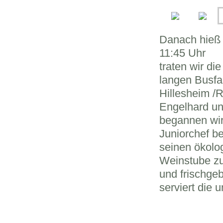
Danach hieß
11:45 Uhr
traten wir d
langen Busfa
Hillesheim /
Engelhard und
begannen wir
Juniorchef be
seinen ökolo
Weinstube zu
und frischge
serviert die