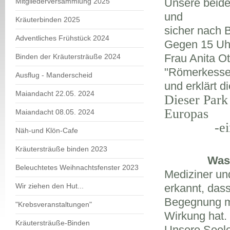
Unsere beide
Mitgliederversammlung 2025
und
Kräuterbinden 2025
sicher nach B
Adventliches Frühstück 2024
Gegen 15 Uhr
Frau Anita Ot
Binden der Kräutersträuße 2024
"Römerkesse
Ausflug - Manderscheid
und erklärt d
Maiandacht 22.05. 2024
Dieser Park
Europas
Maiandacht 08.05. 2024
-ein "me
Näh-und Klön-Cafe
Kräutersträuße binden 2023
Was ist L
Beleuchtetes Weihnachtsfenster 2023
Mediziner un
Wir ziehen den Hut...
erkannt, dass
Begegnung mi
"Krebsveranstaltungen"
Wirkung hat.
Kräutersträuße-Binden
Unsere Seele