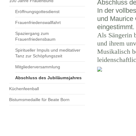
100 Jahre Frauenbund
Abschluss de
In der vollb
Eröffnungsgottesdienst
und Maurice 
Frauenfriedenswallfahrt
eingestimmt.
Spaziergang zum
Als Sängerin 
Frauenfriedensbaum
und ihrem unv
Spiritueller Impuls und meditativer
Musikalisch b
Tanz zur Schöpfungszeit
leidenschaftli
Mitgliederversammlung
Abschluss des Jubiläumsjahres
Küchenfeenball
Bistumsmedaille für Beate Born